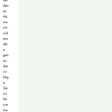
den
en
Hä
mo
rrh
oid
ens
alb
e
gen
au
die
ric
htig
e
Ge
sic
hts
cre
me