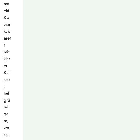
ma
cht
Kla
vier
kab
aret
t
mit
klar
er
Kuli
sse
:
tief
grü
ndi
ge
m,
wo
rtg