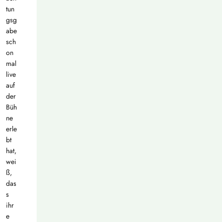
tun
gsg
abe
sch
on
mal
live
auf
der
Büh
ne
erle
bt
hat,
wei
ß,
das
s
ihr
e