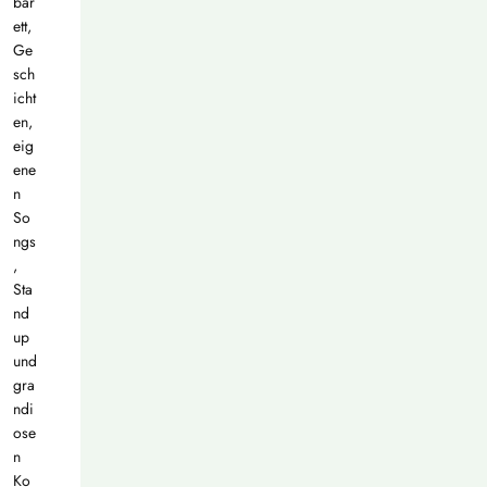
bar
ett,
Ge
sch
icht
en,
eig
ene
n
So
ngs
,
Sta
nd
up
und
gra
ndi
ose
n
Ko