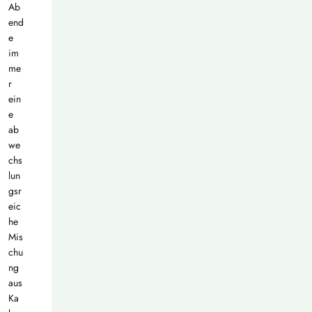
Ab
end
e
im
me
r
ein
e
ab
we
chs
lun
gsr
eic
he
Mis
chu
ng
aus
Ka