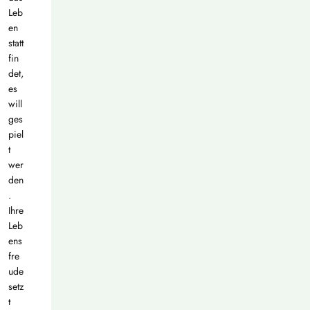
Leb
en
statt
fin
det,
es
will
ges
piel
t
wer
den
.
Ihre
Leb
ens
fre
ude
setz
t