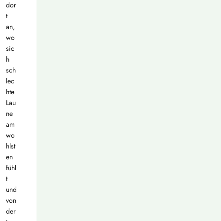
dor
t
an,
wo
sic
h
sch
lec
hte
Lau
ne
am
wo
hlst
en
fühl
t
und
von
der