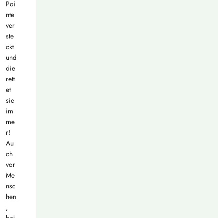
Poi
nte
ver
ste
ckt
und
die
rett
et
sie
im
me
r!
Au
ch
vor
Me
nsc
hen
,
bei