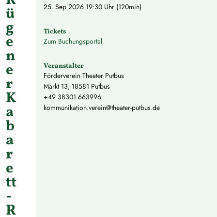
R
25. Sep 2026
19:30 Uhr (120min)
ü
g
Tickets
e
Zum Buchungsportal
n
e
Veranstalter
Förderverein Theater Putbus
r
Markt 13, 18581 Putbus
K
+49 38301 663996
a
kommunikation.verein@theater-putbus.de
b
a
r
e
tt
-
R