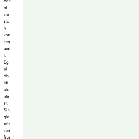
tren
nt
sie
sic
h
kon
seq
uen
t.
Eg
al
ob
Idi
ote
nte
st,
Sin
gle
bör
sen
frus