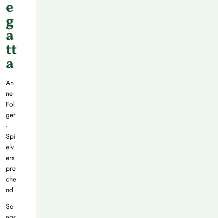
e
g
a
tt
a
An
ne
Fol
ger
-
Spi
elv
ers
pre
che
nd
So
ngs