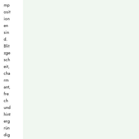
mp
osit
ion
en
sin
d.
Blit
zge
sch
eit,
cha
rm
ant,
fre
ch
und
hint
erg
rün
dig