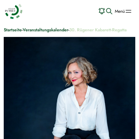
Menü
Startseite
-
Veranstaltungskalender
-
30. Rügener Kabarett-Regatta