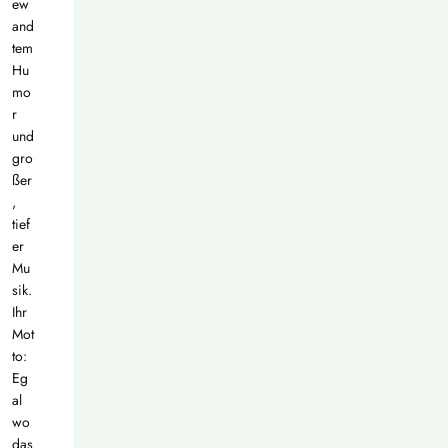
ew
and
tem
Hu
mo
r
und
gro
ßer
,
tief
er
Mu
sik.
Ihr
Mot
to:
Eg
al
wo
das