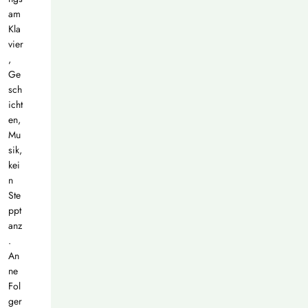
am
Kla
vier
,
Ge
sch
icht
en,
Mu
sik,
kei
n
Ste
ppt
anz
.
An
ne
Fol
ger