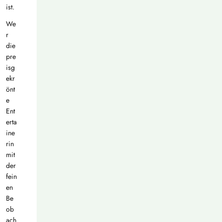
ist.
We
r
die
pre
isg
ekr
önt
e
Ent
erta
ine
rin
mit
der
fein
en
Be
ob
ach