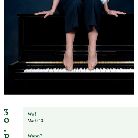
3
Wo?
0
Markt 13
.
Wann?