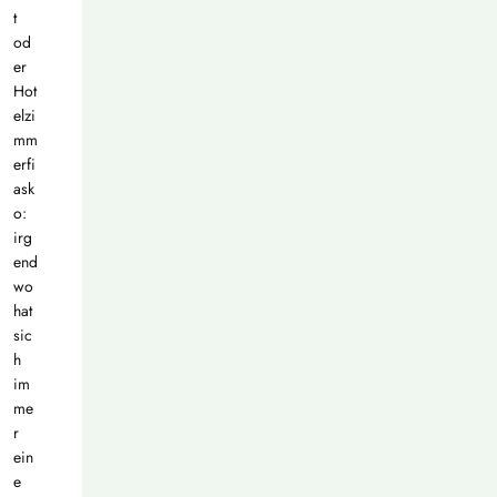
t
od
er
Hot
elzi
mm
erfi
ask
o:
irg
end
wo
hat
sic
h
im
me
r
ein
e