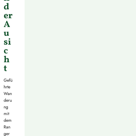
d
er
A
u
si
c
h
t
Gefü
hrte
Wan
deru
ng
mit
dem
Ran
ger