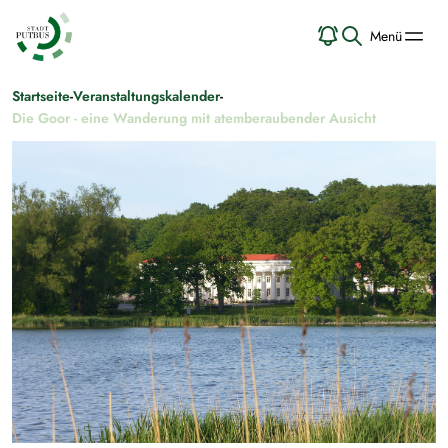
Menü
Startseite
-
Veranstaltungskalender
-
Die Goor - eine Wanderung mit atemberaubender Ausicht