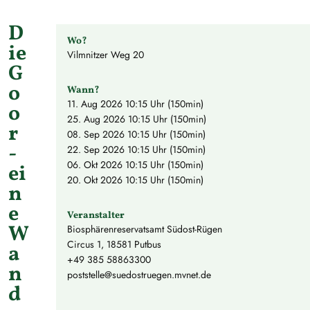
D
Wo?
ie
Vilmnitzer Weg 20
G
o
Wann?
11. Aug 2026
10:15 Uhr (150min)
o
25. Aug 2026
10:15 Uhr (150min)
r
08. Sep 2026
10:15 Uhr (150min)
-
22. Sep 2026
10:15 Uhr (150min)
06. Okt 2026
10:15 Uhr (150min)
ei
20. Okt 2026
10:15 Uhr (150min)
n
e
Veranstalter
W
Biosphärenreservatsamt Südost-Rügen
Circus 1, 18581 Putbus
a
+49 385 58863300
n
poststelle@suedostruegen.mvnet.de
d