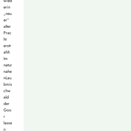
wied
erin
„neu
er“
alter
Prac
ht
erstr
ahlt.
Im
natur
nahe
nLau
bmis
chw
ald
der
Goo
r
lasse
n