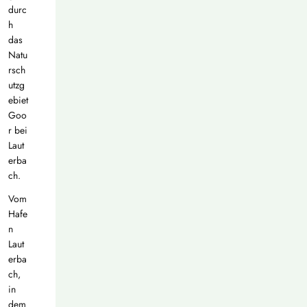
durc
h
das
Natu
rsch
utzg
ebiet
Goo
r bei
Laut
erba
ch.
Vom
Hafe
n
Laut
erba
ch,
in
dem