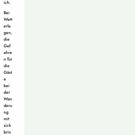
ich.
Bei
Wett
erla
gen,
die
Gef
ahre
n für
die
Gäst
e
bei
der
Wan
deru
ng
mit
sich
brin