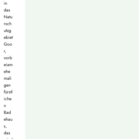
in
das
Natu
rsch
utzg
ebiet
Goo
r,
vorb
eiam
ehe
mali
gen
fürstl
iche
n
Bad
ehau
s,
das