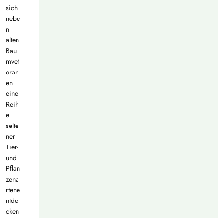
sich
nebe
n
alten
Bau
mvet
eran
en
eine
Reih
e
selte
ner
Tier-
und
Pflan
zena
rtene
ntde
cken