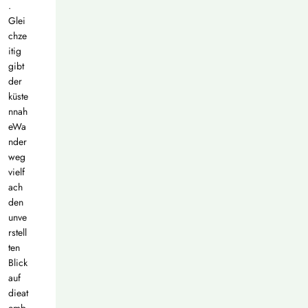
.
Glei
chze
itig
gibt
der
küste
nnah
eWa
nder
weg
vielf
ach
den
unve
rstell
ten
Blick
auf
dieat
emb