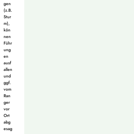
gen
(z.B.
Stur
m),
kön
nen
Führ
ung
en
ausf
allen
und
ggf.
vom
Ran
ger
vor
Ort
abg
esag