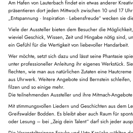
Am Hafen von Lauterbach findet ein etwas anderer Kreativm
präsentieren dort jeden Mittwoch zwischen 10 und 17 Uh
„Entspannung · Inspiration · Lebensfreude“ wecken sie die
Viele der Aussteller bieten dem Besucher die Möglichkeit
wieviel Geschick, Wissen, Zeit und Hingabe nötig sind, u
ein Gefühl für die Wertigkeit von liebevoller Handarbeit.
Wer möchte, setzt sich dazu und lässt seine Phantasie spi
unter professioneller Anleitung ihr eigenes Werkstück. Sie
flechten, wie man aus natürlichen Zutaten eine Hautcreme 
aus Uhrwerk. Weitere Angebote sind Bernstein schleifen,
filzen und so einige mehr.
Die teilnehmenden Aussteller und ihre Mitmach-Angebote
Mit stimmungsvollen Liedern und Geschichten aus dem Leb
Greifswalder Bodden. Es bleibt aber auch Raum für spont
oder Lesung – bei „Zeig dein Talent“ darf sich jeder aus
Die Veranstalterinnen Frauke und Urte Kasüske wählten d