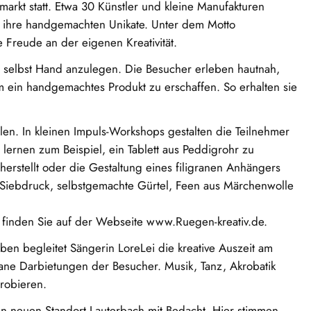
arkt statt. Etwa 30 Künstler und kleine Manufakturen
r ihre handgemachten Unikate. Unter dem Motto
 Freude an der eigenen Kreativität.
, selbst Hand anzulegen. Die Besucher erleben hautnah,
m ein handgemachtes Produkt zu erschaffen. So erhalten sie
elen. In kleinen Impuls-Workshops gestalten die Teilnehmer
 lernen zum Beispiel, ein Tablett aus Peddigrohr zu
herstellt oder die Gestaltung eines filigranen Anhängers
 Siebdruck, selbstgemachte Gürtel, Feen aus Märchenwolle
 finden Sie auf der Webseite www.Ruegen-kreativ.de.
en begleitet Sängerin LoreLei die kreative Auszeit am
ane Darbietungen der Besucher. Musik, Tanz, Akrobatik
probieren.
en neuen Standort Lauterbach mit Bedacht. Hier stimmen