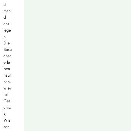
st
Han
d
anzu
lege
n.
Die
Besu
cher
erle
ben
haut
nah,
wiev
iel
Ges
chic
k,
Wis
sen,