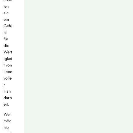
ten
sie
ein
Gefü
hl
für
die
Wert
igkei
t von
liebe
volle
r
Han
darb
eit.
Wer
möc
hte,