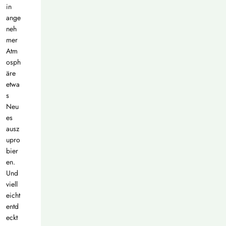
in
ange
neh
mer
Atm
osph
äre
etwa
s
Neu
es
ausz
upro
bier
en.
Und
viell
eicht
entd
eckt