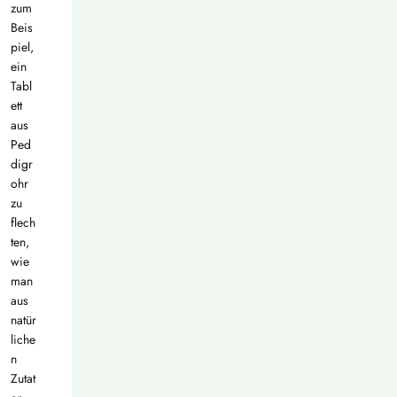
zum
Beis
piel,
ein
Tabl
ett
aus
Ped
digr
ohr
zu
flech
ten,
wie
man
aus
natür
liche
n
Zutat