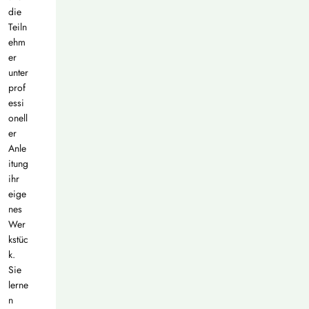
die
Teiln
ehm
er
unter
prof
essi
onell
er
Anle
itung
ihr
eige
nes
Wer
kstüc
k.
Sie
lerne
n