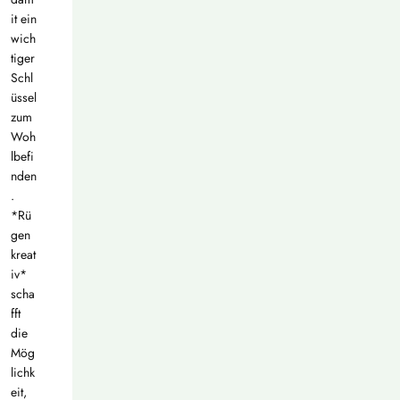
it ein
wich
tiger
Schl
üssel
zum
Woh
lbefi
nden
.
*Rü
gen
kreat
iv*
scha
fft
die
Mög
lichk
eit,