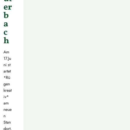
er
b
a
c
h
Am
17.Ju
ni st
artet
*Rü
gen
kreat
iv*
am
neue
n
Stan
dort,