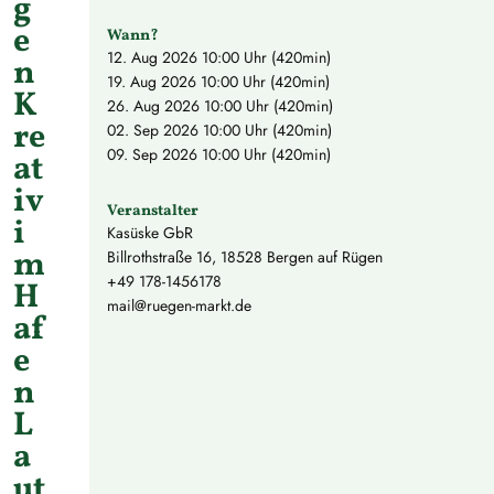
g
e
Wann?
12. Aug 2026
10:00 Uhr (420min)
n
19. Aug 2026
10:00 Uhr (420min)
K
26. Aug 2026
10:00 Uhr (420min)
re
02. Sep 2026
10:00 Uhr (420min)
09. Sep 2026
10:00 Uhr (420min)
at
iv
Veranstalter
i
Kasüske GbR
m
Billrothstraße 16, 18528 Bergen auf Rügen
+49 178-1456178
H
mail@ruegen-markt.de
af
e
n
L
a
ut