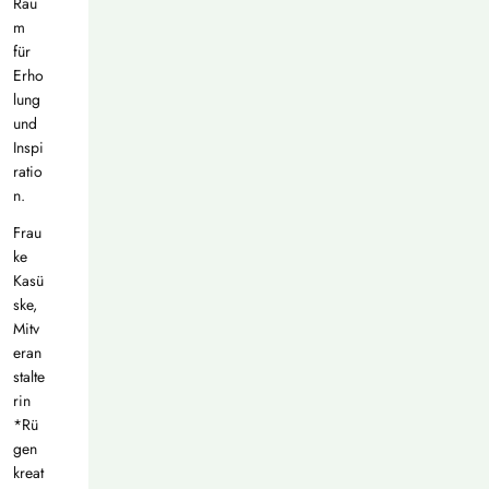
Rau
m
für
Erho
lung
und
Inspi
ratio
n.
Frau
ke
Kasü
ske,
Mitv
eran
stalte
rin
*Rü
gen
kreat