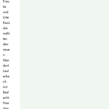
Frau
ke
und
Urte
Kasü
ske
wähl
ten
den
neue
n
Stan
dort
Laut
erba
ch
mit
Bed
acht.
Hier
stim