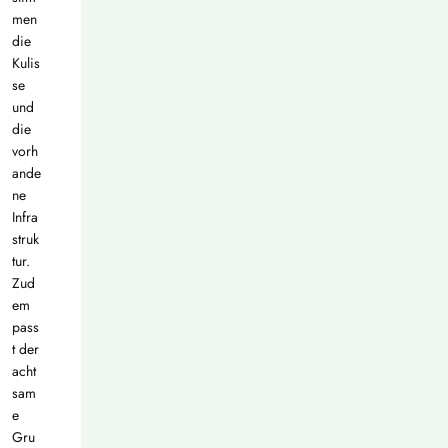
men
die
Kulis
se
und
die
vorh
ande
ne
Infra
struk
tur.
Zud
em
pass
t der
acht
sam
e
Gru