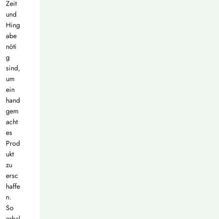
Zeit
und
Hing
abe
nöti
g
sind,
um
ein
hand
gem
acht
es
Prod
ukt
zu
ersc
haffe
n.
So
erhal