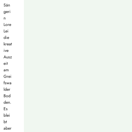
Sän
geri
n
Lore
Lei
die
kreat
ive
Ausz
eit
am
Grei
fswa
lder
Bod
den.
Es
blei
bt
aber