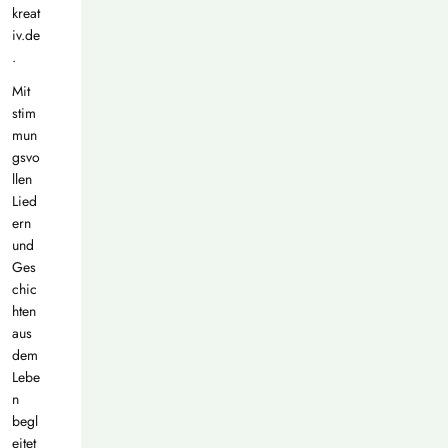
kreat
iv.de
.
Mit
stim
mun
gsvo
llen
Lied
ern
und
Ges
chic
hten
aus
dem
Lebe
n
begl
eitet