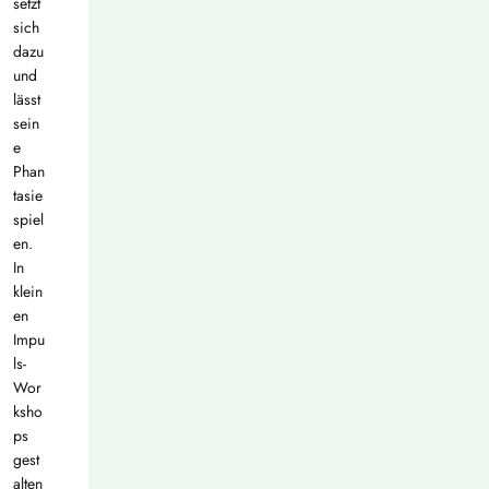
setzt
sich
dazu
und
lässt
sein
e
Phan
tasie
spiel
en.
In
klein
en
Impu
ls-
Wor
ksho
ps
gest
alten