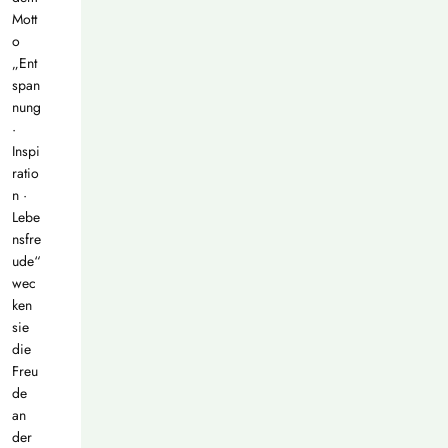
Mott
o
„Ent
span
nung
·
Inspi
ratio
n ·
Lebe
nsfre
ude“
wec
ken
sie
die
Freu
de
an
der