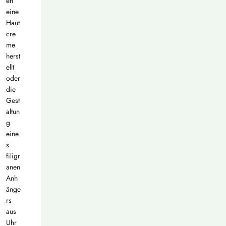
en
eine
Haut
cre
me
herst
ellt
oder
die
Gest
altun
g
eine
s
filigr
anen
Anh
änge
rs
aus
Uhr