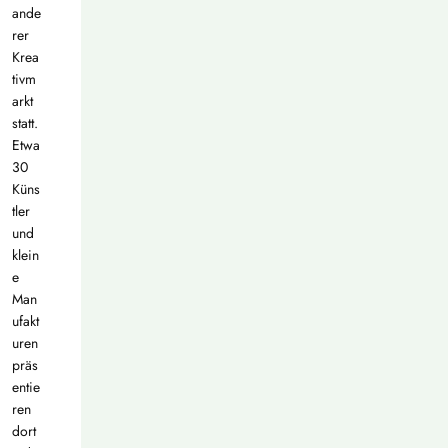
ande
rer
Krea
tivm
arkt
statt.
Etwa
30
Küns
tler
und
klein
e
Man
ufakt
uren
präs
entie
ren
dort