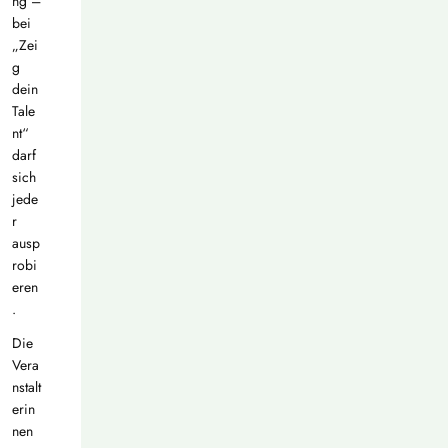
ng –
bei
„Zei
g
dein
Tale
nt“
darf
sich
jede
r
ausp
robi
eren
.
Die
Vera
nstalt
erin
nen