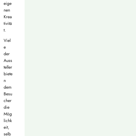
eige
nen
Krea
tivitä
t.
Viel
e
der
Auss
teller
biete
n
dem
Besu
cher
die
Mög
lichk
eit,
selb