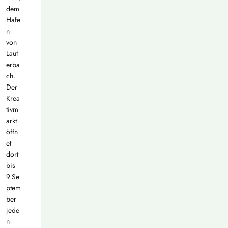
dem
Hafe
n
von
Laut
erba
ch.
Der
Krea
tivm
arkt
öffn
et
dort
bis
9.Se
ptem
ber
jede
n