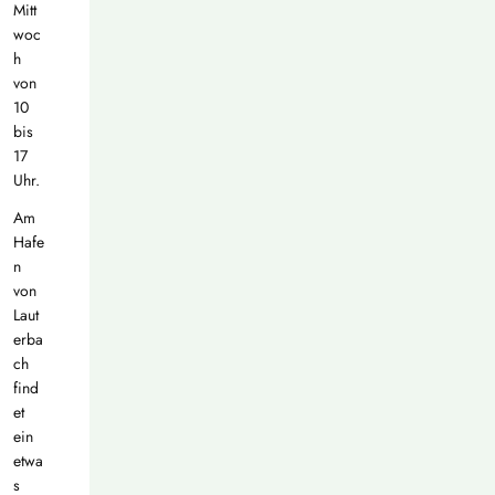
Mitt
woc
h
von
10
bis
17
Uhr.
Am
Hafe
n
von
Laut
erba
ch
find
et
ein
etwa
s