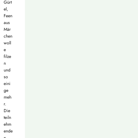
Gürt
el,
Feen
aus
Mär
chen
woll
e
filze
n
und
so
eini
ge
meh
r.
Die
teiln
ehm
ende
n