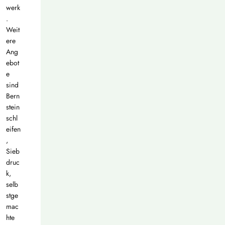
werk
.
Weit
ere
Ang
ebot
e
sind
Bern
stein
schl
eifen
,
Sieb
druc
k,
selb
stge
mac
hte