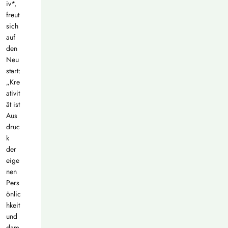
iv*,
freut
sich
auf
den
Neu
start:
„Kre
ativit
ät ist
Aus
druc
k
der
eige
nen
Pers
önlic
hkeit
und
dam